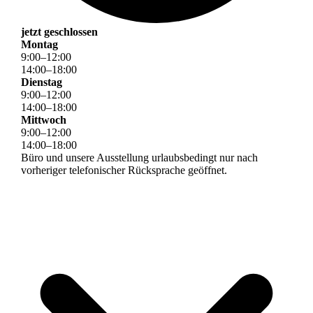
jetzt geschlossen
Montag
9
:
00
–
12
:
00
14
:
00
–
18
:
00
Dienstag
9
:
00
–
12
:
00
14
:
00
–
18
:
00
Mittwoch
9
:
00
–
12
:
00
14
:
00
–
18
:
00
Büro und unsere Ausstellung urlaubsbedingt nur nach
vorheriger telefonischer Rücksprache geöffnet.